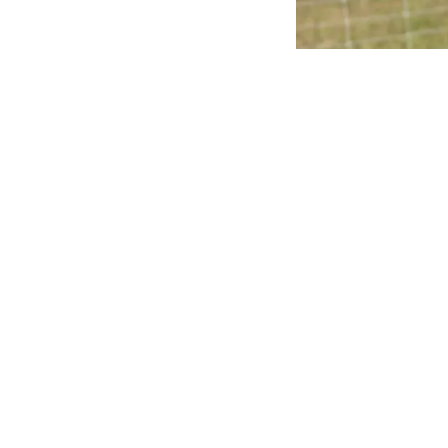
uitaine
11