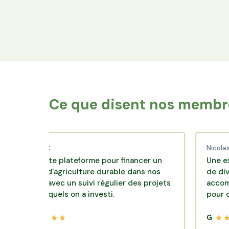
Financez le foncier
Votre épargne finance les terres agricoles
exploitées par les producteurs locaux.
Ce que disent nos membre
ud C.
Nicolas P.
llente plateforme pour financer un
Une excellente 
le d'agriculture durable dans nos
de diversificati
irs avec un suivi régulier des projets
accompagnement
lesquels on a investi.
pour des placem
G