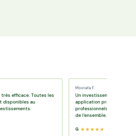
+25 000 membres
Rejoignez la communauté Hectarea qui
soutient l'agriculture française.
Mostafa F.
cace. Toutes les
Un investissement de bon sens via u
bles au
application pratique réalisée par des
ents.
professionnels de qualité. Très satisf
de l'ensemble.
G