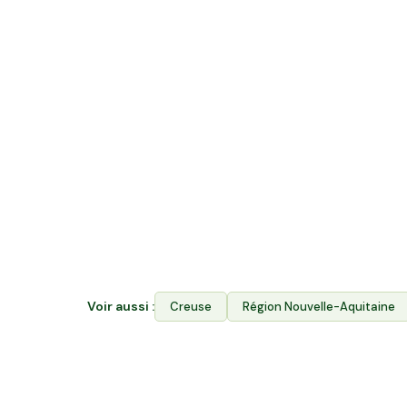
Quelle différence entre acheter en v
rejoindre Hectarea ?
La vente directe vous permet d'acheter les p
Hectarea combine les deux : vous financez le
producteurs de Sainte-Feyre ET vous achetez
l'Espace Avantages. Votre épargne soutient 
locale et garantit aux producteurs l'accès à l
Voir aussi :
Creuse
Région
Nouvelle-Aquitaine