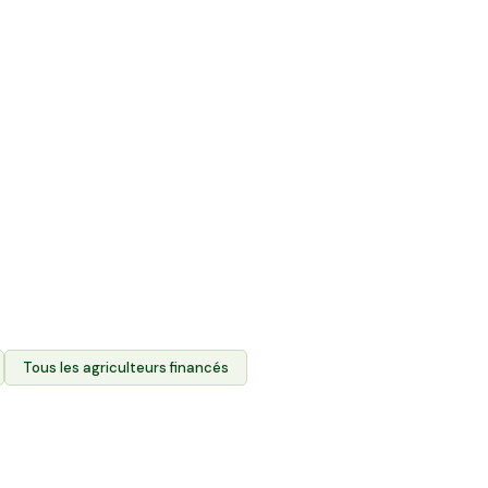
ente directe et
roduits des agriculteurs.
 foncier agricole des
 leurs produits via
durablement l'agriculture
eurs terres.
Tous les agriculteurs financés