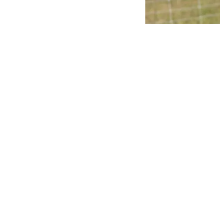
uitaine
11