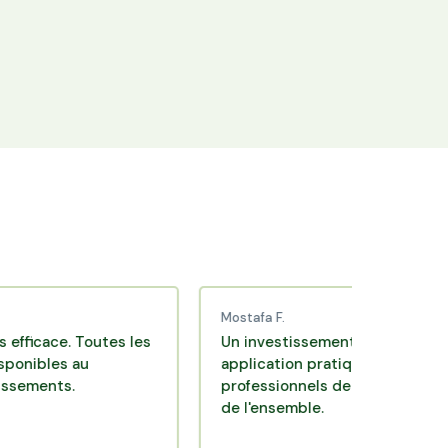
+25 000 membres
Rejoignez la communauté Hectarea qui
soutient l'agriculture française.
Mostafa F.
. Toutes les
Un investissement de bon sens via une
 au
application pratique réalisée par des
.
professionnels de qualité. Très satisfait
de l'ensemble.