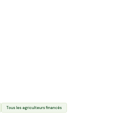
ente directe et
roduits des agriculteurs.
 foncier agricole des
tez leurs produits via
durablement l'agriculture
eurs terres.
Tous les agriculteurs financés