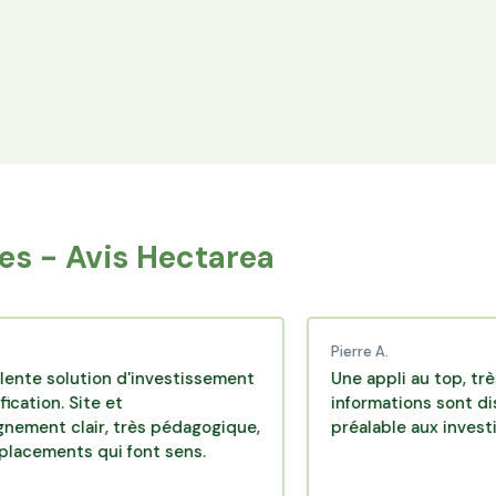
Espace Avantages
Achetez directement les produits des
agriculteurs financés via l'espace réservé aux
membres.
s - Avis Hectarea
Pierre A.
ution d'investissement
Une appli au top, très efficace
ite et
informations sont disponibles
ir, très pédagogique,
préalable aux investissements
s qui font sens.