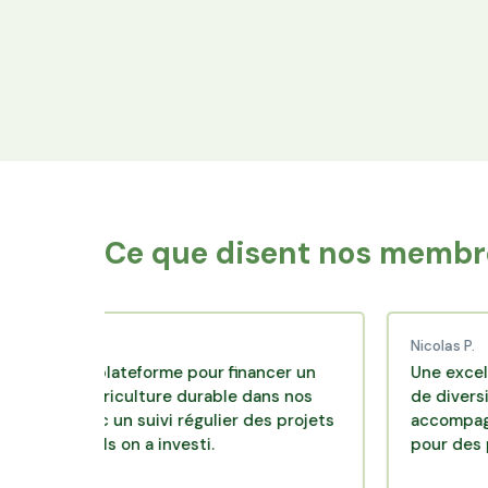
Financez le foncier
Votre épargne finance les terres agricoles
exploitées par les producteurs locaux.
Ce que disent nos membre
.
Nicolas P.
te plateforme pour financer un
Une excellente sol
'agriculture durable dans nos
de diversification. S
avec un suivi régulier des projets
accompagnement cla
uels on a investi.
pour des placement