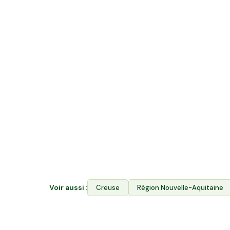
Quelle différence entre acheter en v
rejoindre Hectarea ?
La vente directe vous permet d'acheter les p
Hectarea combine les deux : vous financez le
producteurs de Évaux-les-Bains ET vous ache
l'Espace Avantages. Votre épargne soutient 
locale et garantit aux producteurs l'accès à l
Voir aussi :
Creuse
Région
Nouvelle-Aquitaine