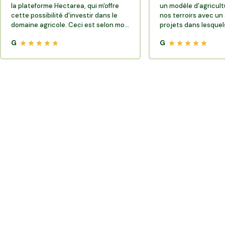
la plateforme Hectarea, qui m'offre
un modèle d'agricult
cette possibilité d'investir dans le
nos terroirs avec un 
domaine agricole. Ceci est selon moi
projets dans lesquels
très porteur de sens.
G
G