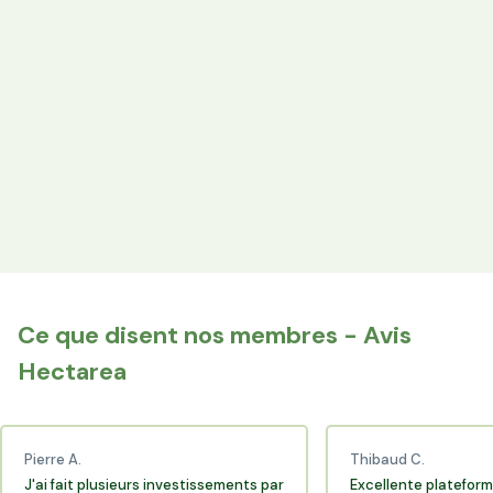
Votre épargne finance les terres agricoles exploitées par
les producteurs locaux.
Espace Avantages
Achetez directement les produits des agriculteurs
financés via l'espace réservé aux membres.
+25 000 membres
Rejoignez la communauté Hectarea qui soutient
l'agriculture française.
Ce que disent nos membres - Avis
Hectarea
Pierre A.
Thibaud C.
J'ai fait plusieurs investissements par
Excellente plateform