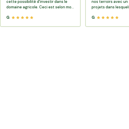
cette possibilité d'investir dans le
nos terroirs avec un 
domaine agricole. Ceci est selon moi
projets dans lesquels
très porteur de sens.
G
G
Où trouver des producteurs locaux et de la