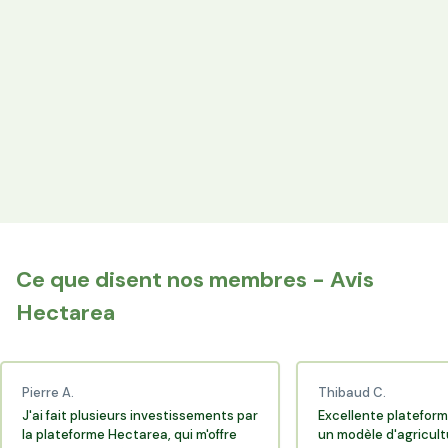
les producteurs locaux.
Espace Avantages
Achetez directement les produits des agriculteurs
financés via l'espace réservé aux membres.
+25 000 membres
Rejoignez la communauté Hectarea qui soutient
l'agriculture française.
Ce que disent nos membres - Avis
Hectarea
Pierre A.
Thibaud C.
J'ai fait plusieurs investissements par
Excellente plateform
la plateforme Hectarea, qui m'offre
un modèle d'agricult