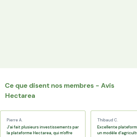
les producteurs locaux.
Espace Avantages
Achetez directement les produits des agriculteurs
financés via l'espace réservé aux membres.
+25 000 membres
Rejoignez la communauté Hectarea qui soutient
l'agriculture française.
Ce que disent nos membres - Avis
Hectarea
Pierre A.
Thibaud C.
J'ai fait plusieurs investissements par
Excellente plateform
la plateforme Hectarea, qui m'offre
un modèle d'agricult