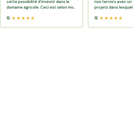
cette possibilité d'investir dans le
nos terroirs avec un 
domaine agricole. Ceci est selon moi
projets dans lesquels
très porteur de sens.
G
G
Où trouver des producteurs locaux et de la