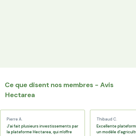
les producteurs locaux.
Espace Avantages
Achetez directement les produits des agriculteurs
financés via l'espace réservé aux membres.
+25 000 membres
Rejoignez la communauté Hectarea qui soutient
l'agriculture française.
Ce que disent nos membres - Avis
Hectarea
Pierre A.
Thibaud C.
J'ai fait plusieurs investissements par
Excellente plateform
la plateforme Hectarea, qui m'offre
un modèle d'agricult