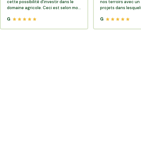
cette possibilité d'investir dans le
nos terroirs avec un 
domaine agricole. Ceci est selon moi
projets dans lesquels
très porteur de sens.
G
G
Où trouver des producteurs locaux et de la