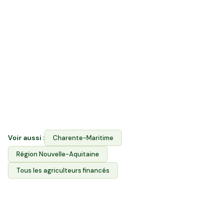
Quelle différence entre acheter en vente
directe et rejoindre Hectarea ?
La vente directe vous permet d'acheter les produits
des agriculteurs. Hectarea combine les deux : vous
financez le foncier agricole des producteurs de
Saint-Georges-de-Didonne ET vous achetez leurs
produits via l'Espace Avantages. Votre épargne
soutient durablement l'agriculture locale et garantit
aux producteurs l'accès à leurs terres.
Voir aussi :
Charente-Maritime
Région
Nouvelle-Aquitaine
Tous les agriculteurs financés