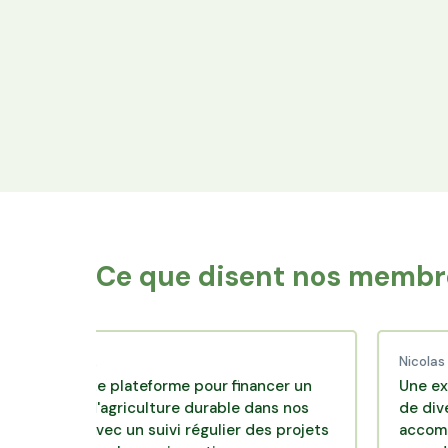
Financez le foncier
Votre épargne finance les terres agricoles
exploitées par les producteurs locaux.
Ce que disent nos membre
d C.
Nicolas P.
lente plateforme pour financer un
Une excellente 
e d'agriculture durable dans nos
de diversificatio
rs avec un suivi régulier des projets
accompagnement 