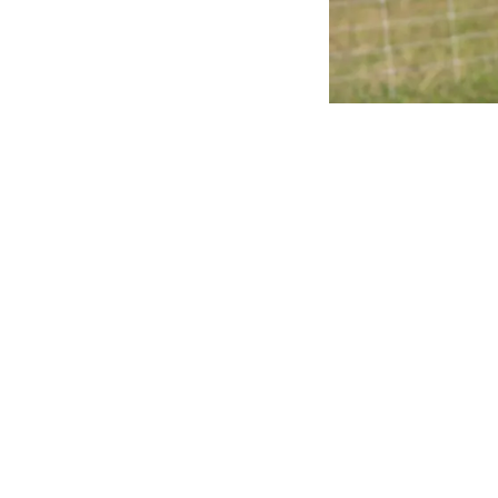
uitaine
11