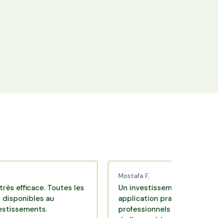
+25 000 membres
Rejoignez la communauté Hectarea qui
soutient l'agriculture française.
Mostafa F.
ace. Toutes les
Un investissement de bon sens via un
les au
application pratique réalisée par des
nts.
professionnels de qualité. Très satisfa