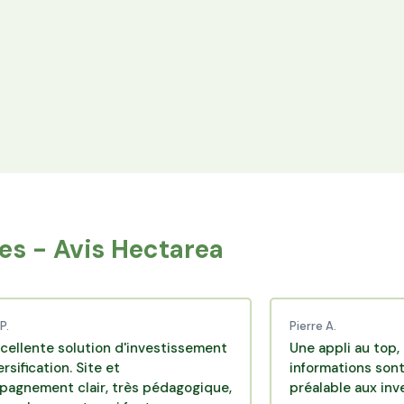
Espace Avantages
Achetez directement les produits des
agriculteurs financés via l'espace réservé aux
membres.
s - Avis Hectarea
Pierre A.
solution d'investissement
Une appli au top, très effic
n. Site et
informations sont disponib
clair, très pédagogique,
préalable aux investisseme