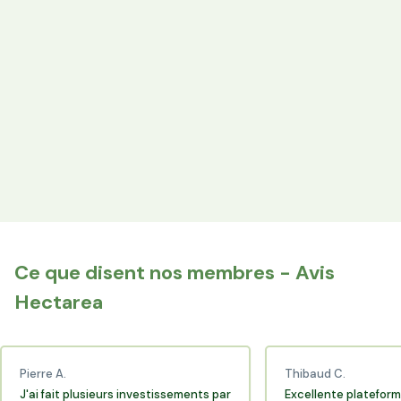
Votre épargne finance les terres agricoles exploitées par
les producteurs locaux.
Espace Avantages
Achetez directement les produits des agriculteurs
financés via l'espace réservé aux membres.
+25 000 membres
Rejoignez la communauté Hectarea qui soutient
l'agriculture française.
Ce que disent nos membres - Avis
Hectarea
Pierre A.
Thibaud C.
J'ai fait plusieurs investissements par
Excellente plateform