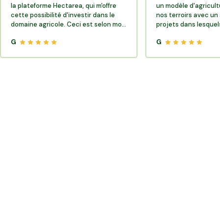
la plateforme Hectarea, qui m'offre
un modèle d'agricult
cette possibilité d'investir dans le
nos terroirs avec un 
domaine agricole. Ceci est selon moi
projets dans lesquels
très porteur de sens.
G
G