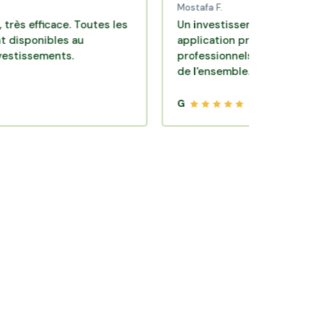
Mostafa F.
icace. Toutes les
Un investissement de bon sens via 
bles au
application pratique réalisée par de
ents.
professionnels de qualité. Très satis
de l'ensemble.
G