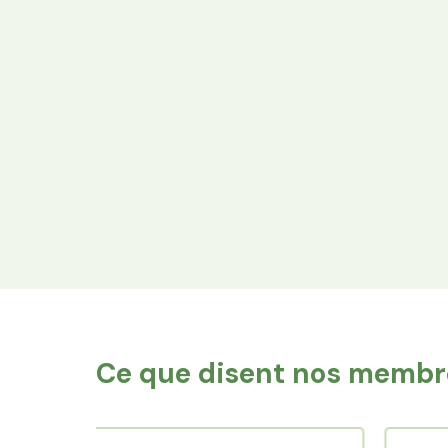
Financez le foncier
Votre épargne finance les terres agricoles
exploitées par les producteurs locaux.
Ce que disent nos membre