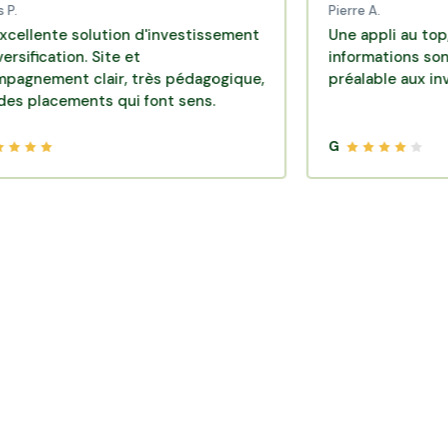
Pierre A.
 solution d'investissement
Une appli au top, très eff
on. Site et
informations sont disponi
t clair, très pédagogique,
préalable aux investissem
ments qui font sens.
G