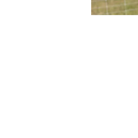
en France
12