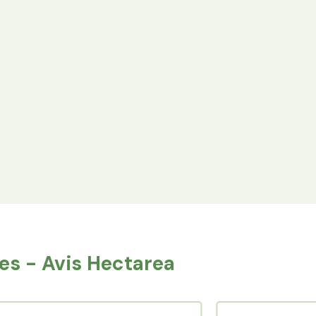
Espace Avantages
Achetez directement les produits des
agriculteurs financés via l'espace réservé aux
membres.
s - Avis Hectarea