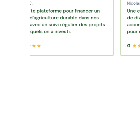
aud C.
Nicolas P.
llente plateforme pour financer un
Une excellente
le d'agriculture durable dans nos
de diversificati
oirs avec un suivi régulier des projets
accompagnemen
 lesquels on a investi.
pour des place
G