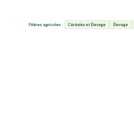
170
k ha
Surface agricole utile
Filières agricoles :
Céréales et Élevage
Élevage
Projets agricoles à découvrir 
37,7 ha en élevage de chèvres laitières et
brebis
Val-du-Mignon, Nouvelle-Aquitaine