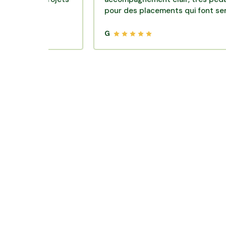
pour des placements qui font sens.
G
Où trouver des producteurs locaux et
en Doubs ?