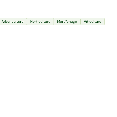
2 400
Exploitations agricoles
Arboriculture
Horticulture
Maraîchage
Viticulture
partout en France
12
12,08 ha en él
35,6 ha en élevage de brebis laitières Bio
Cantal & Sale
Villac, Nouvelle-Aquitaine
Trizac, Auvergn