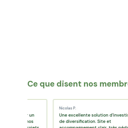
Valentigney
Betho
Seloncourt
Grand
Villers-le-Lac
Mande
Mouthe
Rouge
Clerval
Ce que disent nos membre
Nicolas P.
ncer un
Une excellente solution d'investissement
ans nos
de diversification. Site et
es projets
accompagnement clair, très pédagogique,