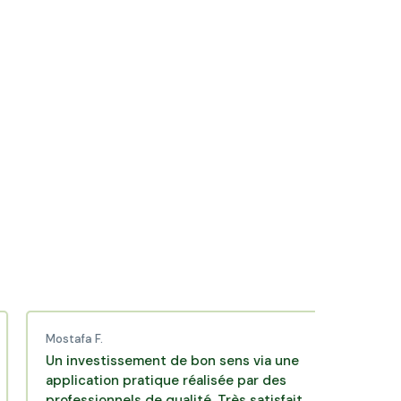
Morteau
Maîche
Quingey
Amancey
stafa F.
Karen B.
 investissement de bon sens via une
Une très bel
plication pratique réalisée par des
d'investisse
ofessionnels de qualité. Très satisfait
opportunité 