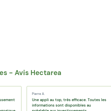
ncourt
Baume-les-Dames
-Charmont
Ornans
ure
Levier
mont
L'Isle-sur-le-Doubs
s - Avis Hectarea
Pierre A.
Mo
Une appli au top, très efficace. Toutes les
Un
informations sont disponibles au
ap
préalable aux investissements.
pr