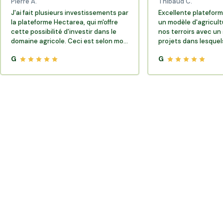
Pierre A.
Thibaud C.
J'ai fait plusieurs investissements par
Excellente plateform
la plateforme Hectarea, qui m'offre
un modèle d'agricult
cette possibilité d'investir dans le
nos terroirs avec un 
domaine agricole. Ceci est selon moi
projets dans lesquels
très porteur de sens.
G
G