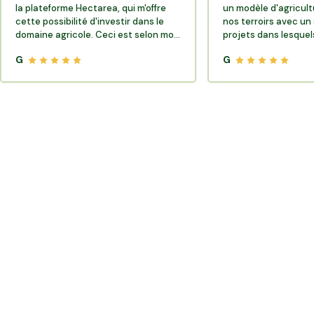
la plateforme Hectarea, qui m'offre
un modèle d'agricult
cette possibilité d'investir dans le
nos terroirs avec un 
domaine agricole. Ceci est selon moi
projets dans lesquels
très porteur de sens.
G
G