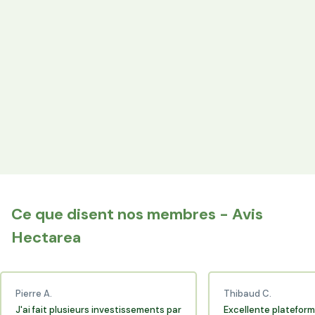
Votre épargne finance les terres agricoles exploitées par
les producteurs locaux.
Espace Avantages
Achetez directement les produits des agriculteurs
financés via l'espace réservé aux membres.
+25 000 membres
Rejoignez la communauté Hectarea qui soutient
l'agriculture française.
Ce que disent nos membres - Avis
Hectarea
Pierre A.
Thibaud C.
J'ai fait plusieurs investissements par
Excellente plateform