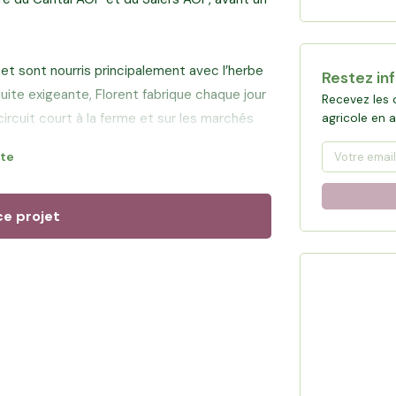
et sont nourris principalement avec l’herbe
Restez in
duite exigeante, Florent fabrique chaque jour
Recevez les 
rcuit court à la ferme et sur les marchés
agricole en 
s déjà exploitées afin de garantir durablement
ite
ement l’avenir de l’exploitation aux côtés de
ce projet
es de terres déjà exploitées à Trizac, mais
acquisition de ce foncier par Hectarea
loitation nécessaire au pâturage, et de