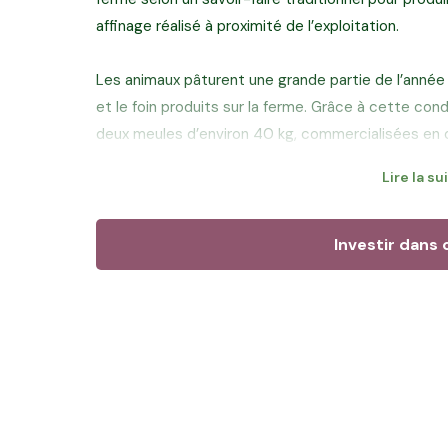
affinage réalisé à proximité de l’exploitation.
Les animaux pâturent une grande partie de l’année 
et le foin produits sur la ferme. Grâce à cette con
deux meules d’environ 40 kg, commercialisées en ci
locaux. Aujourd’hui, il souhaite sécuriser des terre
Lire la su
l’autonomie de son élevage et préparer plus serein
son fils Baptiste.
Investir dans 
Objectif du financement :
Sécuriser 12,08 hectar
dont le propriétaire actuel souhaite se séparer. L’
permettra de maintenir la surface agricole de l'exp