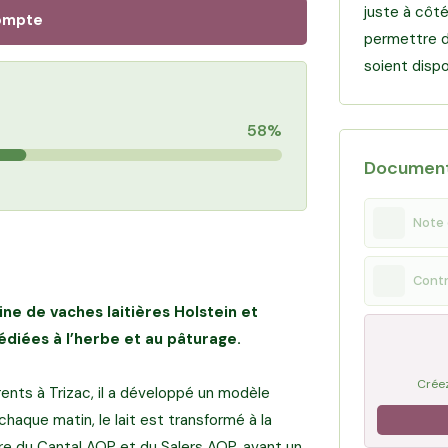
juste à côté
ompte
permettre d
soient dispon
58%
Documen
Note 
Contr
ne de vaches laitières Holstein et
diées à l’herbe et au pâturage.
Créez
ents à Trizac, il a développé un modèle
chaque matin, le lait est transformé à la
ire du Cantal AOP et du Salers AOP, avant un