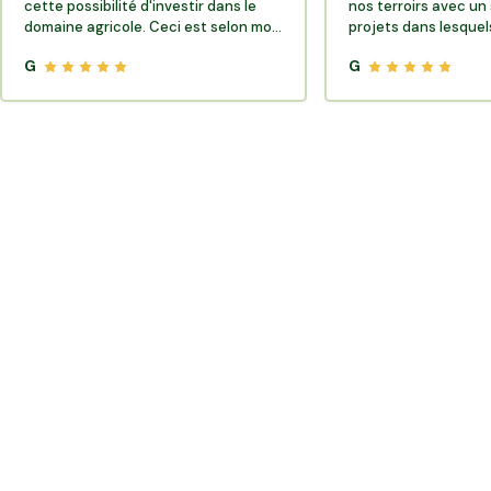
cette possibilité d'investir dans le
nos terroirs avec un 
domaine agricole. Ceci est selon moi
projets dans lesquels
très porteur de sens.
G
G
Où trouver des producteurs locaux et de la