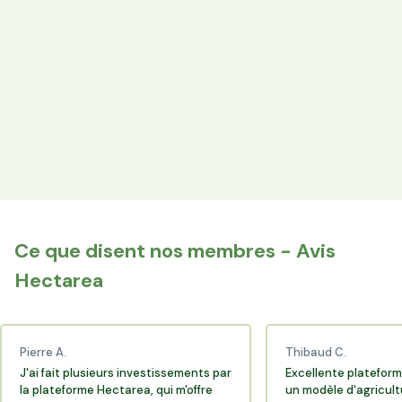
les producteurs locaux.
Espace Avantages
Achetez directement les produits des agriculteurs
financés via l'espace réservé aux membres.
+25 000 membres
Rejoignez la communauté Hectarea qui soutient
l'agriculture française.
Ce que disent nos membres - Avis
Hectarea
Pierre A.
Thibaud C.
J'ai fait plusieurs investissements par
Excellente plateform
la plateforme Hectarea, qui m'offre
un modèle d'agricult