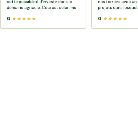
cette possibilité d'investir dans le
nos terroirs avec un 
domaine agricole. Ceci est selon moi
projets dans lesquels
très porteur de sens.
G
G
Où trouver des producteurs locaux et de la