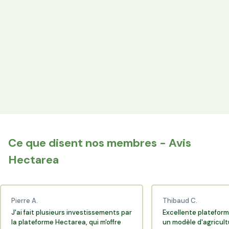
les producteurs locaux.
Espace Avantages
Achetez directement les produits des agriculteurs
financés via l'espace réservé aux membres.
+25 000 membres
Rejoignez la communauté Hectarea qui soutient
l'agriculture française.
Ce que disent nos membres - Avis
Hectarea
Pierre A.
Thibaud C.
J'ai fait plusieurs investissements par
Excellente plateform
la plateforme Hectarea, qui m'offre
un modèle d'agricult