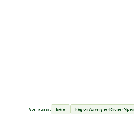
Quelle différence entre acheter en v
rejoindre Hectarea ?
La vente directe vous permet d'acheter les p
Hectarea combine les deux : vous financez le
producteurs de Villefontaine ET vous achetez
l'Espace Avantages. Votre épargne soutient 
locale et garantit aux producteurs l'accès à l
Voir aussi :
Isère
Région
Auvergne-Rhône-Alpes