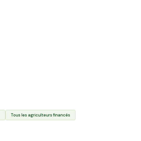
ente directe et
roduits des agriculteurs.
 foncier agricole des
 leurs produits via
durablement l'agriculture
eurs terres.
Tous les agriculteurs financés