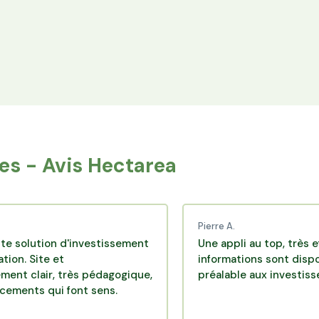
Espace Avantages
Achetez directement les produits des
agriculteurs financés via l'espace réservé aux
membres.
s - Avis Hectarea
Pierre A.
on d'investissement
Une appli au top, très efficace. 
e et
informations sont disponibles a
, très pédagogique,
préalable aux investissements.
qui font sens.