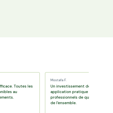
+25 000 membres
Rejoignez la communauté Hectarea qui
soutient l'agriculture française.
Mostafa F.
Toutes les
Un investissement de bon sens via une
u
application pratique réalisée par des
professionnels de qualité. Très satisfait
de l'ensemble.