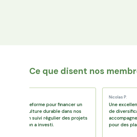
Financez le foncier
Votre épargne finance les terres agricoles
exploitées par les producteurs locaux.
Ce que disent nos membre
Nicolas P.
 plateforme pour financer un
Une excellente soluti
griculture durable dans nos
de diversification. Sit
ec un suivi régulier des projets
accompagnement clair
ls on a investi.
pour des placements 