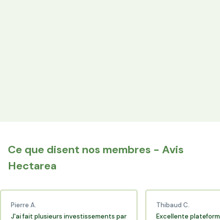
Votre épargne finance les terres agricoles exploitées par
les producteurs locaux.
Espace Avantages
Achetez directement les produits des agriculteurs
financés via l'espace réservé aux membres.
+25 000 membres
Rejoignez la communauté Hectarea qui soutient
l'agriculture française.
Ce que disent nos membres - Avis
Hectarea
Pierre A.
Thibaud C.
J'ai fait plusieurs investissements par
Excellente plateform