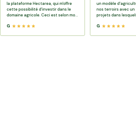
la plateforme Hectarea, qui m'offre
un modèle d'agricult
cette possibilité d'investir dans le
nos terroirs avec un 
domaine agricole. Ceci est selon moi
projets dans lesquels
très porteur de sens.
G
G