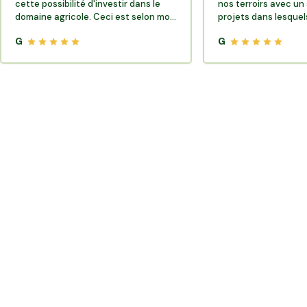
cette possibilité d'investir dans le
nos terroirs avec un 
domaine agricole. Ceci est selon moi
projets dans lesquels
très porteur de sens.
G
G
Où trouver des producteurs locaux et de la