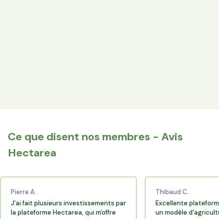
les producteurs locaux.
Espace Avantages
Achetez directement les produits des agriculteurs
financés via l'espace réservé aux membres.
+25 000 membres
Rejoignez la communauté Hectarea qui soutient
l'agriculture française.
Ce que disent nos membres - Avis
Hectarea
Pierre A.
Thibaud C.
J'ai fait plusieurs investissements par
Excellente plateform
la plateforme Hectarea, qui m'offre
un modèle d'agricult