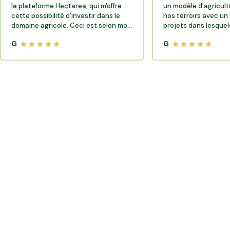
la plateforme Hectarea, qui m'offre
un modèle d'agricult
cette possibilité d'investir dans le
nos terroirs avec un 
domaine agricole. Ceci est selon moi
projets dans lesquels
très porteur de sens.
G
G