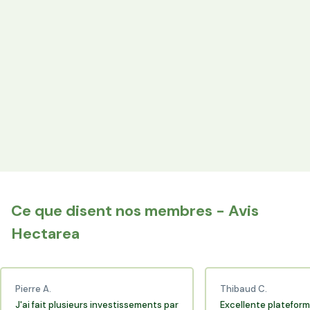
Votre épargne finance les terres agricoles exploitées par
les producteurs locaux.
Espace Avantages
Achetez directement les produits des agriculteurs
financés via l'espace réservé aux membres.
+25 000 membres
Rejoignez la communauté Hectarea qui soutient
l'agriculture française.
Ce que disent nos membres - Avis
Hectarea
Pierre A.
Thibaud C.
J'ai fait plusieurs investissements par
Excellente plateform