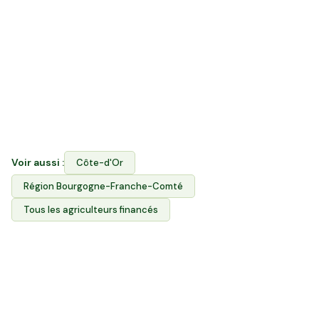
La vente directe vous permet d'acheter les produits
des agriculteurs. Hectarea combine les deux : vous
financez le foncier agricole des producteurs de
Seurre ET vous achetez leurs produits via l'Espace
Avantages. Votre épargne soutient durablement
l'agriculture locale et garantit aux producteurs l'accès
à leurs terres.
Voir aussi :
Côte-d'Or
Région
Bourgogne-Franche-Comté
Tous les agriculteurs financés