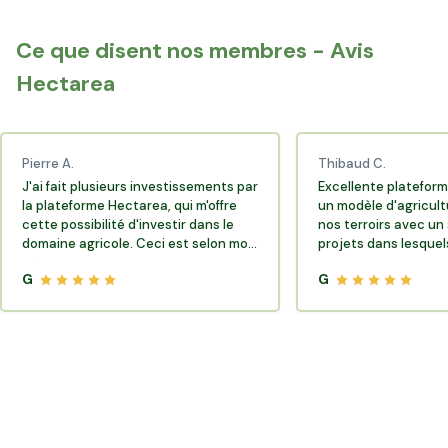
Rejoignez la communauté Hectarea qui soutient
l'agriculture française.
Ce que disent nos membres - Avis
Hectarea
Pierre A.
Thibaud C.
J'ai fait plusieurs investissements par
Excellente plateform
la plateforme Hectarea, qui m'offre
un modèle d'agricult
cette possibilité d'investir dans le
nos terroirs avec un 
domaine agricole. Ceci est selon moi
projets dans lesquels
très porteur de sens.
G
G