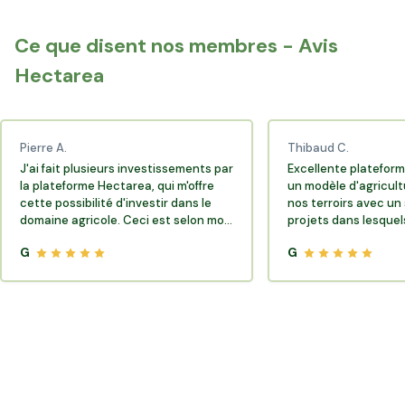
Rejoignez la communauté Hectarea qui soutient
l'agriculture française.
Ce que disent nos membres - Avis
Hectarea
Pierre A.
Thibaud C.
J'ai fait plusieurs investissements par
Excellente plateform
la plateforme Hectarea, qui m'offre
un modèle d'agricult
cette possibilité d'investir dans le
nos terroirs avec un 
domaine agricole. Ceci est selon moi
projets dans lesquels
très porteur de sens.
G
G