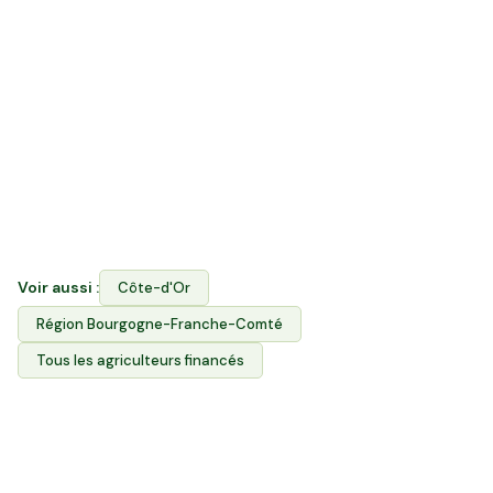
directe et rejoindre Hectarea ?
La vente directe vous permet d'acheter les produits
des agriculteurs. Hectarea combine les deux : vous
financez le foncier agricole des producteurs de
Nuits-Saint-Georges ET vous achetez leurs produits
via l'Espace Avantages. Votre épargne soutient
durablement l'agriculture locale et garantit aux
producteurs l'accès à leurs terres.
Voir aussi :
Côte-d'Or
Région
Bourgogne-Franche-Comté
Tous les agriculteurs financés