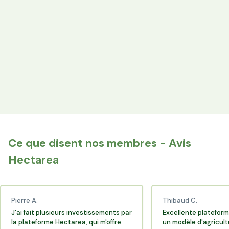
les producteurs locaux.
Espace Avantages
Achetez directement les produits des agriculteurs
financés via l'espace réservé aux membres.
+25 000 membres
Rejoignez la communauté Hectarea qui soutient
l'agriculture française.
Ce que disent nos membres - Avis
Hectarea
Pierre A.
Thibaud C.
J'ai fait plusieurs investissements par
Excellente plateform
la plateforme Hectarea, qui m'offre
un modèle d'agricult