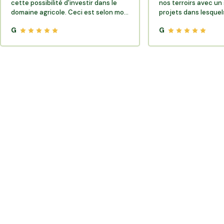
cette possibilité d'investir dans le
nos terroirs avec un 
domaine agricole. Ceci est selon moi
projets dans lesquels
très porteur de sens.
G
G
Où trouver des producteurs locaux et de la