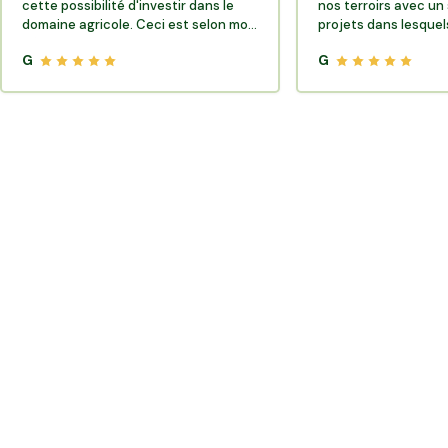
cette possibilité d'investir dans le
nos terroirs avec un 
domaine agricole. Ceci est selon moi
projets dans lesquels
très porteur de sens.
G
G
Où trouver des producteurs locaux et de la