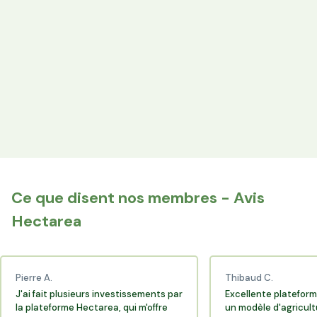
les producteurs locaux.
Espace Avantages
Achetez directement les produits des agriculteurs
financés via l'espace réservé aux membres.
+25 000 membres
Rejoignez la communauté Hectarea qui soutient
l'agriculture française.
Ce que disent nos membres - Avis
Hectarea
Pierre A.
Thibaud C.
J'ai fait plusieurs investissements par
Excellente plateform
la plateforme Hectarea, qui m'offre
un modèle d'agricult