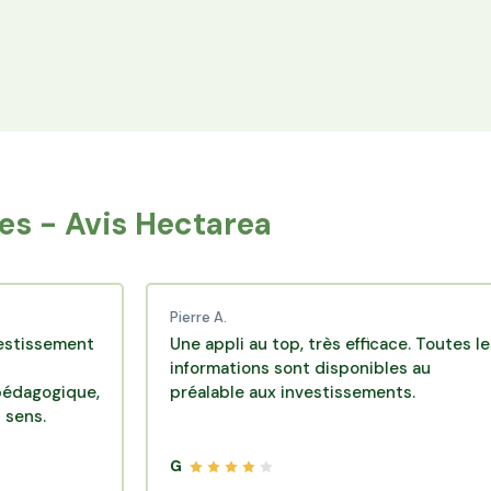
Espace Avantages
Achetez directement les produits des
agriculteurs financés via l'espace réservé aux
membres.
s - Avis Hectarea
Pierre A.
ent
Une appli au top, très efficace. Toutes les
informations sont disponibles au
ue,
préalable aux investissements.
G