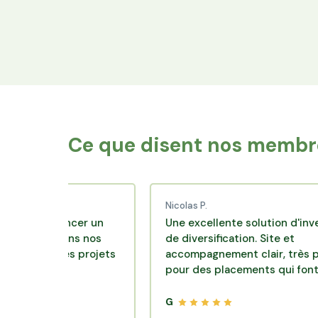
Financez le foncier
Votre épargne finance les terres agricoles
exploitées par les producteurs locaux.
Ce que disent nos membre
Nicolas P.
financer un
Une excellente solution d'investissem
e dans nos
de diversification. Site et
er des projets
accompagnement clair, très pédagogiq
pour des placements qui font sens.
G