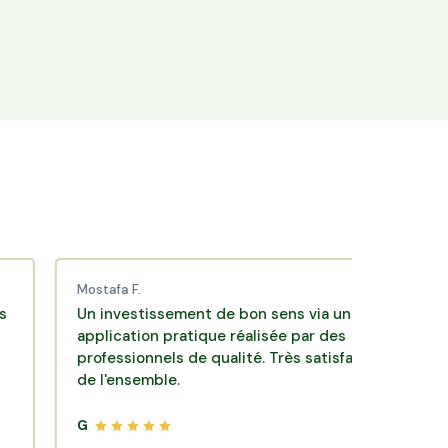
+25 000 membres
Rejoignez la communauté Hectarea qui
soutient l'agriculture française.
Mostafa F.
Karen B.
Un investissement de bon sens via une
Une très 
application pratique réalisée par des
d'investi
professionnels de qualité. Très satisfait
opportuni
de l'ensemble.
Beaucoup
d'accomp
vivement 
G
G