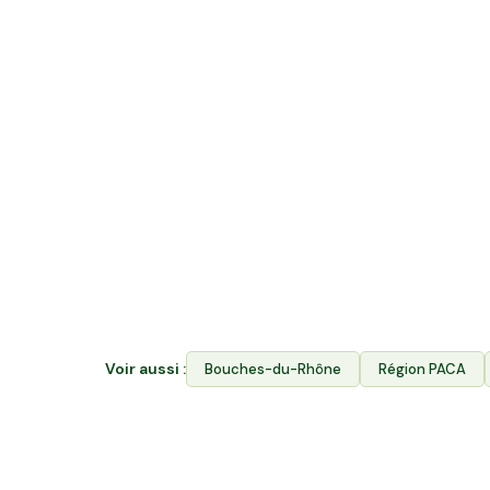
Quelle différence entre acheter en v
rejoindre Hectarea ?
La vente directe vous permet d'acheter les p
Hectarea combine les deux : vous financez le
producteurs de Eyguières ET vous achetez le
Avantages. Votre épargne soutient durablemen
garantit aux producteurs l'accès à leurs terr
Voir aussi :
Bouches-du-Rhône
Région
PACA