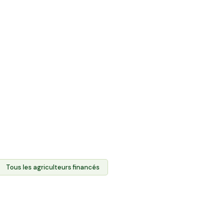
ente directe et
roduits des agriculteurs.
 foncier agricole des
urs produits via l'Espace
t l'agriculture locale et
es.
Tous les agriculteurs financés