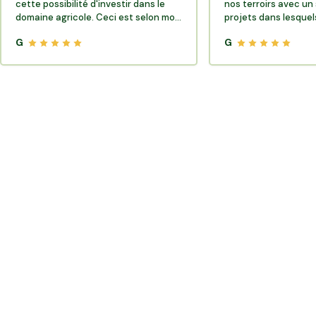
cette possibilité d'investir dans le
nos terroirs avec un 
domaine agricole. Ceci est selon moi
projets dans lesquels
très porteur de sens.
G
G
Où trouver des producteurs locaux et de la