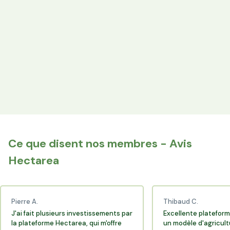
les producteurs locaux.
Espace Avantages
Achetez directement les produits des agriculteurs
financés via l'espace réservé aux membres.
+25 000 membres
Rejoignez la communauté Hectarea qui soutient
l'agriculture française.
Ce que disent nos membres - Avis
Hectarea
Pierre A.
Thibaud C.
J'ai fait plusieurs investissements par
Excellente plateform
la plateforme Hectarea, qui m'offre
un modèle d'agricult