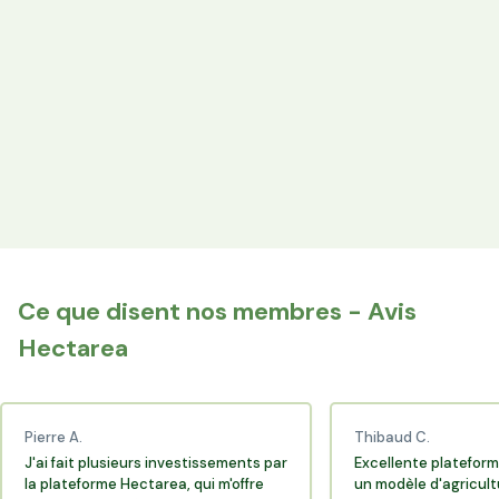
les producteurs locaux.
Espace Avantages
Achetez directement les produits des agriculteurs
financés via l'espace réservé aux membres.
+25 000 membres
Rejoignez la communauté Hectarea qui soutient
l'agriculture française.
Ce que disent nos membres - Avis
Hectarea
Pierre A.
Thibaud C.
J'ai fait plusieurs investissements par
Excellente plateform
la plateforme Hectarea, qui m'offre
un modèle d'agricult