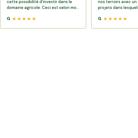
cette possibilité d'investir dans le
nos terroirs avec un 
domaine agricole. Ceci est selon moi
projets dans lesquels
très porteur de sens.
G
G
Où trouver des producteurs locaux et de la