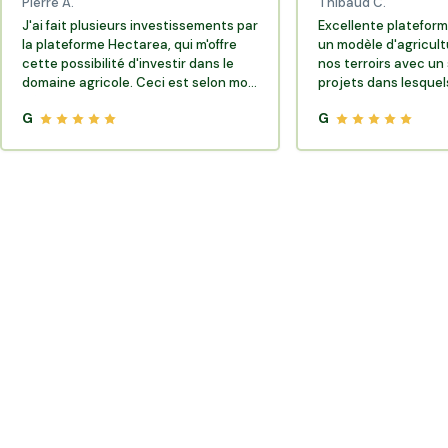
Pierre A.
Thibaud C.
J'ai fait plusieurs investissements par
Excellente plateform
la plateforme Hectarea, qui m'offre
un modèle d'agricult
cette possibilité d'investir dans le
nos terroirs avec un 
domaine agricole. Ceci est selon moi
projets dans lesquels
très porteur de sens.
G
G