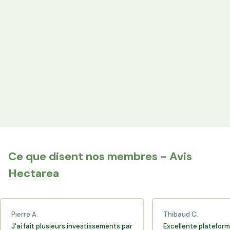
Votre épargne finance les terres agricoles exploitées par
les producteurs locaux.
Espace Avantages
Achetez directement les produits des agriculteurs
financés via l'espace réservé aux membres.
+25 000 membres
Rejoignez la communauté Hectarea qui soutient
l'agriculture française.
Ce que disent nos membres - Avis
Hectarea
Pierre A.
Thibaud C.
J'ai fait plusieurs investissements par
Excellente plateform