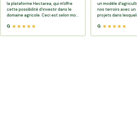
la plateforme Hectarea, qui m'offre
un modèle d'agricult
cette possibilité d'investir dans le
nos terroirs avec un 
domaine agricole. Ceci est selon moi
projets dans lesquels
très porteur de sens.
G
G