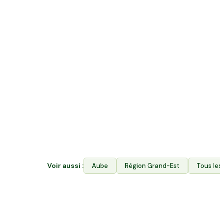
Quelle différence entre acheter en v
rejoindre Hectarea ?
La vente directe vous permet d'acheter les p
Hectarea combine les deux : vous financez le
producteurs de Pont-Sainte-Marie ET vous a
l'Espace Avantages. Votre épargne soutient 
locale et garantit aux producteurs l'accès à l
Voir aussi :
Aube
Région
Grand-Est
Tous le