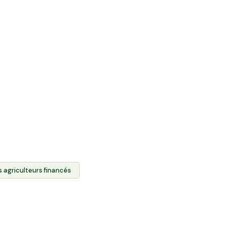
ente directe et
roduits des agriculteurs.
 foncier agricole des
chetez leurs produits via
durablement l'agriculture
eurs terres.
s agriculteurs financés