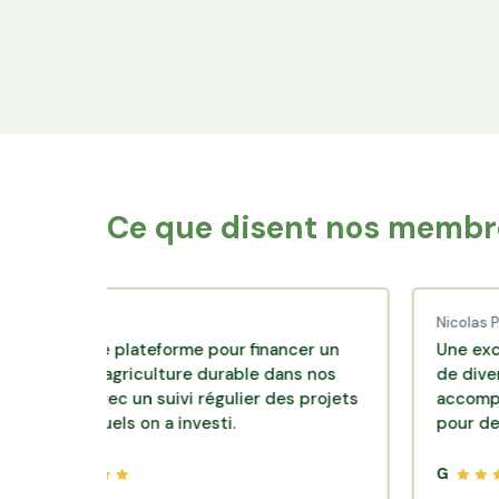
Financez le foncier
Votre épargne finance les terres agricoles
exploitées par les producteurs locaux.
Ce que disent nos membre
d C.
Nicolas P.
ente plateforme pour financer un
Une excellente s
 d'agriculture durable dans nos
de diversification
rs avec un suivi régulier des projets
accompagnement 
esquels on a investi.
pour des placeme
G