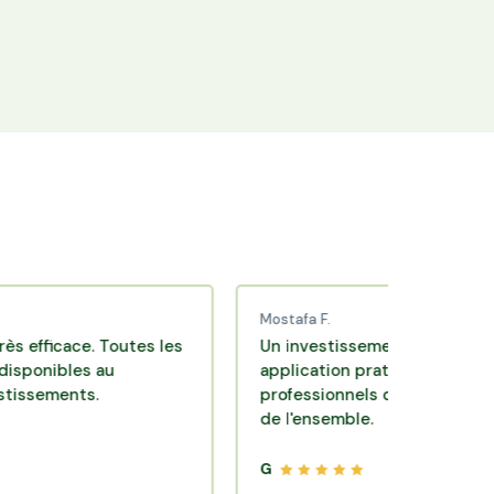
+25 000 membres
Rejoignez la communauté Hectarea qui
soutient l'agriculture française.
Mostafa F.
ce. Toutes les
Un investissement de bon sens via un
es au
application pratique réalisée par des
ts.
professionnels de qualité. Très satisfai
de l'ensemble.
G