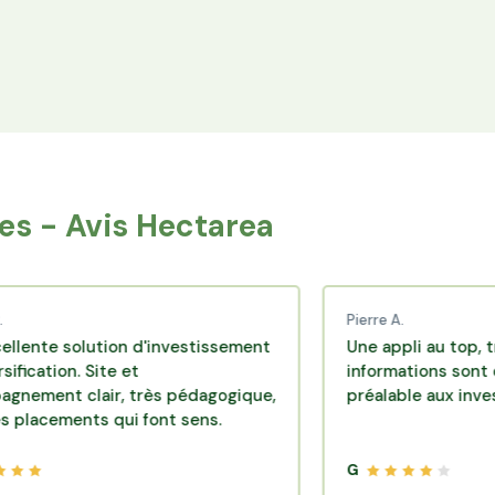
Espace Avantages
Achetez directement les produits des
agriculteurs financés via l'espace réservé aux
membres.
s - Avis Hectarea
Pierre A.
olution d'investissement
Une appli au top, très effica
. Site et
informations sont disponibl
clair, très pédagogique,
préalable aux investissemen
nts qui font sens.
G