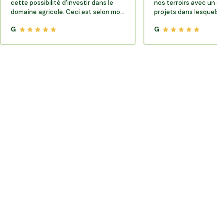
cette possibilité d'investir dans le
nos terroirs avec un 
domaine agricole. Ceci est selon moi
projets dans lesquels
très porteur de sens.
G
G
Où trouver des producteurs locaux et de la