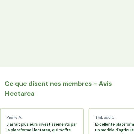
les producteurs locaux.
Espace Avantages
Achetez directement les produits des agriculteurs
financés via l'espace réservé aux membres.
+25 000 membres
Rejoignez la communauté Hectarea qui soutient
l'agriculture française.
Ce que disent nos membres - Avis
Hectarea
Pierre A.
Thibaud C.
J'ai fait plusieurs investissements par
Excellente plateform
la plateforme Hectarea, qui m'offre
un modèle d'agricult