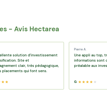
gne-sur-Sèvre
Talmont-Saint-Hilaire
onnay
La Tranche-sur-Mer
s - Avis Hectarea
Pierre A.
olution d'investissement
Une appli au top, très effica
. Site et
informations sont disponibl
lair, très pédagogique,
préalable aux investissemen
nts qui font sens.
G