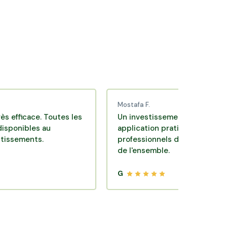
Pouzauges
Saint-Fulgent
Mostafa F.
ce. Toutes les
Un investissement de bon sens via une
es au
application pratique réalisée par des
ts.
professionnels de qualité. Très satisfai
de l'ensemble.
G