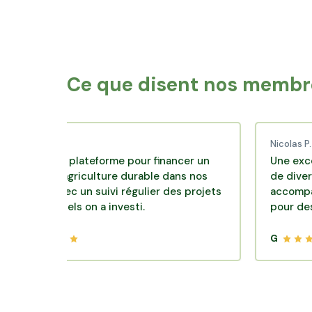
Saint-Gilles-Croix-de-Vie
Morta
L'Herbergement
Chant
Ce que disent nos membre
 C.
Nicolas P.
ente plateforme pour financer un
Une excellente s
 d'agriculture durable dans nos
de diversification
s avec un suivi régulier des projets
accompagnement c
squels on a investi.
pour des placeme
G