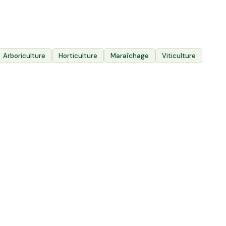
5 200
Exploitations agricoles
Arboriculture
Horticulture
Maraîchage
Viticulture
oire
1