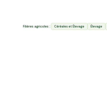
340
k ha
Surface agricole utile
Filières agricoles :
Céréales et Élevage
Élevage
Autres projets en Pays de la L
17 ha en élevage de vaches Holstein - Lait
et céréales Bio
Levaré, Pays de la Loire