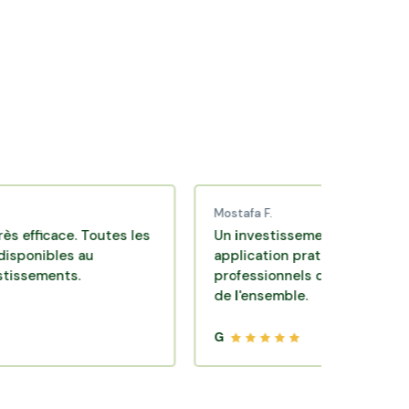
Bolbec
Lillebonne
Mostafa F.
ce. Toutes les
Un investissement de bon sens via un
es au
application pratique réalisée par des
ts.
professionnels de qualité. Très satisfai
de l'ensemble.
G