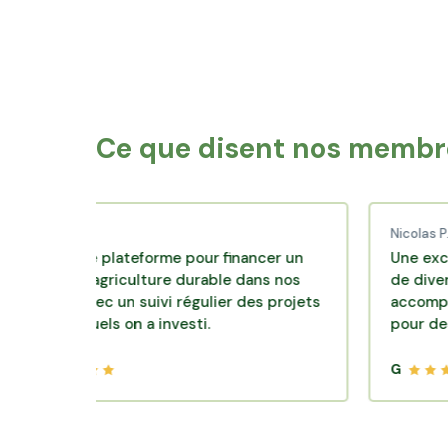
Maromme
Montivi
Barentin
Yveto
Ce que disent nos membre
 C.
Nicolas P.
ente plateforme pour financer un
Une excellente s
 d'agriculture durable dans nos
de diversification
rs avec un suivi régulier des projets
accompagnement c
esquels on a investi.
pour des placeme
G