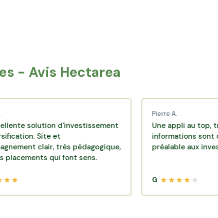
lliers
Elbeuf
t
Eu
s - Avis Hectarea
Pierre A.
olution d'investissement
Une appli au top, très effica
. Site et
informations sont disponibl
lair, très pédagogique,
préalable aux investissemen
nts qui font sens.
G