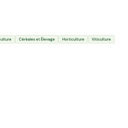
4 800
Exploitations agricoles
culture
Céréales et Élevage
Horticulture
Viticulture
3
16,7 ha en élevage de Rouge-des-Prés -
Boucherie traditionnelle
15,4 ha de ver