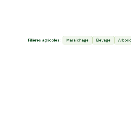
340
k ha
Surface agricole utile
Filières agricoles :
Maraîchage
Élevage
Arbori
Autres projets en Normandie
26,7 ha en maraîchage et élevage avicole
Bio