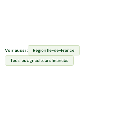
les deux : vous financez le foncier agricole des
producteurs ET vous achetez leurs produits via
l'Espace Avantages. Contrairement aux GFV/GFA,
vous choisissez dans quelle exploitation investir.
Voir aussi :
Région
Île-de-France
Tous les agriculteurs financés