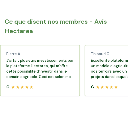
Paris 18e
Paris 19e
Ce que disent nos membres - Avis
Paris 20e
Hectarea
Pierre A.
Thibaud C.
J'ai fait plusieurs investissements par
Excellente plateform
la plateforme Hectarea, qui m'offre
un modèle d'agricult
cette possibilité d'investir dans le
nos terroirs avec un 
domaine agricole. Ceci est selon moi
projets dans lesquels
très porteur de sens.
G
G