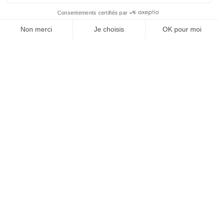
Hectarea est une entreprise à mission qui a pour ambition de
reconnecter les particuliers avec les agriculteurs soucieux de
bien faire. En quelques clics, les particuliers peuvent investir
dans des ares de terre de leur choix.
EXPLORER
Dernières opportunités
Carte des projets
Financer ma terre