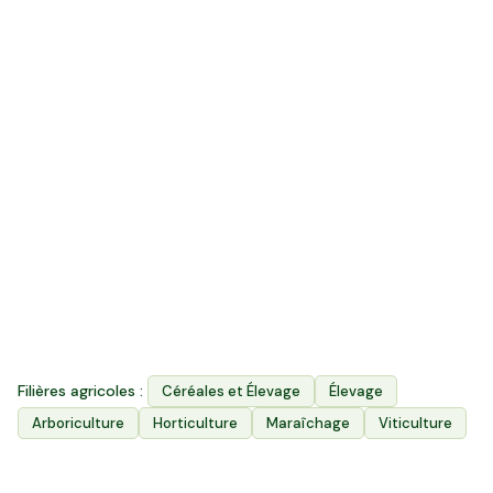
1
k ha
Surface agricole utile
50
Exploitations agricoles
3
Filières principales
Filières agricoles :
Céréales et Élevage
Élevage
Arboriculture
Horticulture
Maraîchage
Viticulture