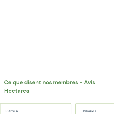
La Charité-sur-Loire
Clamecy
Fourchambault
Imphy
Garchizy
Marzy
Château-Chinon
Prémery
Donzy
Pouilly-sur-Loire
Ce que disent nos membres - Avis
Luzy
Lormes
Hectarea
Pierre A.
Thibaud C.