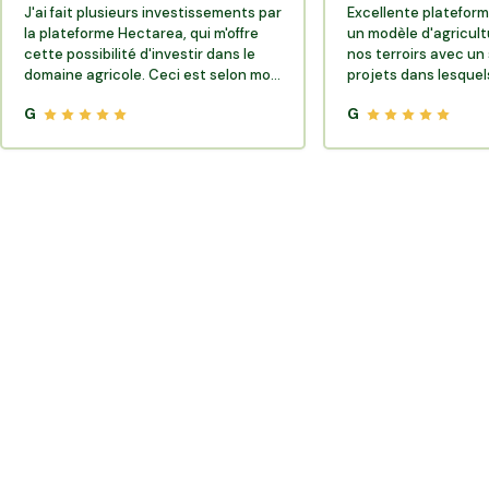
J'ai fait plusieurs investissements par
Excellente plateform
la plateforme Hectarea, qui m'offre
un modèle d'agricult
cette possibilité d'investir dans le
nos terroirs avec un 
domaine agricole. Ceci est selon moi
projets dans lesquels
très porteur de sens.
G
G
Où trouver des producteurs locaux et de la