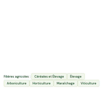
300
k ha
Surface agricole utile
3 200
Exploitations agricoles
3
Filières agricoles :
Céréales et Élevage
Élevage
Filières principales
Arboriculture
Horticulture
Maraîchage
Viticulture
Projets agricoles à découvrir partout en