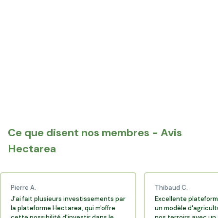
Fismes
Mourmelon-le-Grand
Witry-lès-Reims
Ay-Champagne
Dormans
Verzy
Vertus
Givry-en-Argonne
Ce que disent nos membres - Avis
Suippes
Châlons-en-Champagne
Hectarea
Pierre A.
Thibaud C.
J'ai fait plusieurs investissements par
Excellente plateform
la plateforme Hectarea, qui m'offre
un modèle d'agricult
cette possibilité d'investir dans le
nos terroirs avec un 