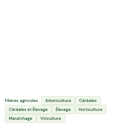
430
k ha
Surface agricole utile
4 800
Exploitations agricoles
3
Filières agricoles :
Arboriculture
Céréales
Filières principales
Céréales et Élevage
Élevage
Horticulture
Maraîchage
Viticulture