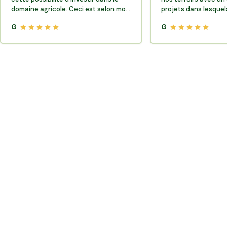
domaine agricole. Ceci est selon moi
projets dans lesquels
très porteur de sens.
G
G
Où trouver des producteurs locaux et de la
vente directe en Marne ?
Le département Marne (Grand-Est) compte de