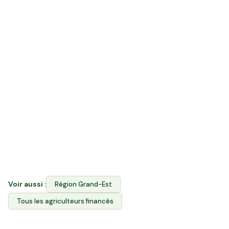
Avantages pour acheter directement les produits de
l'agriculteur que vous soutenez.
Quelle différence entre acheter en vente
directe et rejoindre Hectarea ?
La vente directe vous permet d'acheter les produits
des agriculteurs locaux en Marne. Hectarea combine
les deux : vous financez le foncier agricole des
producteurs ET vous achetez leurs produits via
l'Espace Avantages. Contrairement aux GFV/GFA,
vous choisissez dans quelle exploitation investir.
Voir aussi :
Région
Grand-Est
Tous les agriculteurs financés