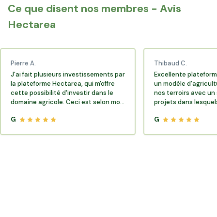
Ce que disent nos membres - Avis
Charlieu
Veauche
Hectarea
Pierre A.
Thibaud C.
J'ai fait plusieurs investissements par
Excellente plateform
la plateforme Hectarea, qui m'offre
un modèle d'agricult
cette possibilité d'investir dans le
nos terroirs avec un 
domaine agricole. Ceci est selon moi
projets dans lesquels
très porteur de sens.
G
G