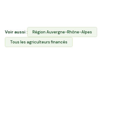
l'Espace Avantages. Contrairement aux GFV/GFA,
vous choisissez dans quelle exploitation investir.
Voir aussi :
Région
Auvergne-Rhône-Alpes
Tous les agriculteurs financés