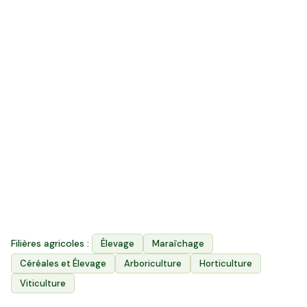
215
k ha
Surface agricole utile
3 800
Exploitations agricoles
3
Filières principales
Filières agricoles :
Élevage
Maraîchage
Céréales et Élevage
Arboriculture
Horticulture
Viticulture