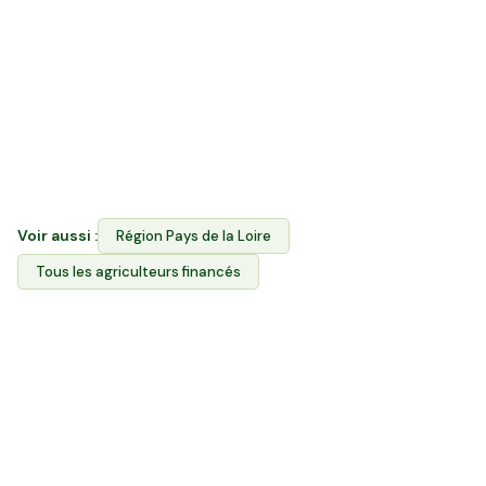
La vente directe vous permet d'acheter les produits
des agriculteurs locaux en Loire-Atlantique. Hectarea
combine les deux : vous financez le foncier agricole
des producteurs ET vous achetez leurs produits via
l'Espace Avantages. Contrairement aux GFV/GFA,
vous choisissez dans quelle exploitation investir.
Voir aussi :
Région
Pays de la Loire
Tous les agriculteurs financés