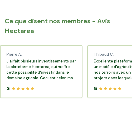
Pontchâteau
Herbignac
Ce que disent nos membres - Avis
Le Loroux-Bottereau
Hectarea
Pierre A.
Thibaud C.
J'ai fait plusieurs investissements par
Excellente plateform
la plateforme Hectarea, qui m'offre
un modèle d'agricult
cette possibilité d'investir dans le
nos terroirs avec un 
domaine agricole. Ceci est selon moi
projets dans lesquels
très porteur de sens.
G
G