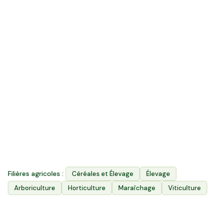
240
k ha
Surface agricole utile
4 200
Exploitations agricoles
3
Filières principales
Filières agricoles :
Céréales et Élevage
Élevage
Arboriculture
Horticulture
Maraîchage
Viticulture