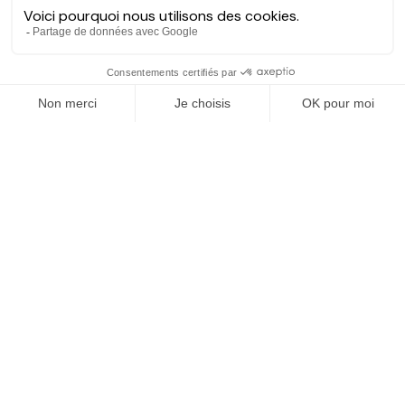
Hectarea est une entreprise à mission qui a pour ambition de
reconnecter les particuliers avec les agriculteurs soucieux de
bien faire. En quelques clics, les particuliers peuvent investir
dans des ares de terre de leur choix.
EXPLORER
Dernières opportunités
Carte des projets