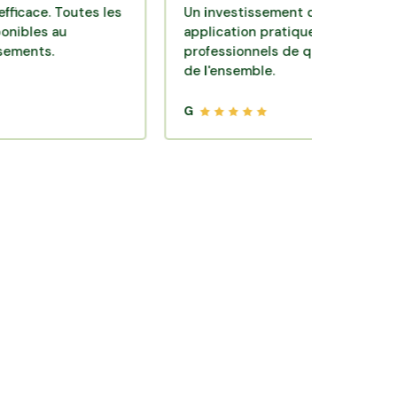
. Toutes les
Un investissement de bon sens via une
 au
application pratique réalisée par des
.
professionnels de qualité. Très satisfait
de l'ensemble.
G