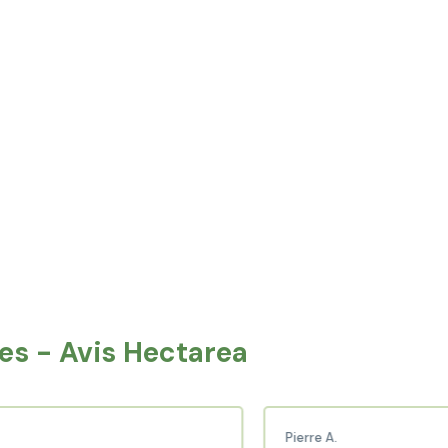
hâtillon
Athis-Mons
l
Les Ulis
Étampes
ny-sur-Orge
Juvisy-sur-Orge
court-sur-Essonne
Morsang-sur-Orge
e-Geneviève-des-Bois
La Norville
s - Avis Hectarea
Pierre A.