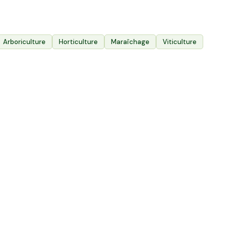
600
Exploitations agricoles
Arboriculture
Horticulture
Maraîchage
Viticulture
partout en France
12
12,08 ha en él
35,6 ha en élevage de brebis laitières Bio
Cantal & Sale
Villac, Nouvelle-Aquitaine
Trizac, Auvergn