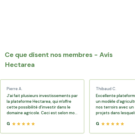
Sartène
Propriano
Bonifacio
Cargèse
Bastelicaccia
Grosseto-Prugna
Ce que disent nos membres - Avis
Sarrola-Carcopino
Hectarea
Pierre A.
Thibaud C.
J'ai fait plusieurs investissements par
Excellente plateform
la plateforme Hectarea, qui m'offre
un modèle d'agricult
cette possibilité d'investir dans le
nos terroirs avec un 
domaine agricole. Ceci est selon moi
projets dans lesquels
très porteur de sens.
G
G