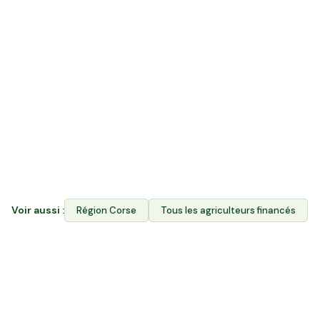
Quelle différence entre acheter en vente
directe et rejoindre Hectarea ?
La vente directe vous permet d'acheter les produits
des agriculteurs locaux en Corse-du-Sud. Hectarea
combine les deux : vous financez le foncier agricole
des producteurs ET vous achetez leurs produits via
l'Espace Avantages. Contrairement aux GFV/GFA,
vous choisissez dans quelle exploitation investir.
Voir aussi :
Région
Corse
Tous les agriculteurs financés