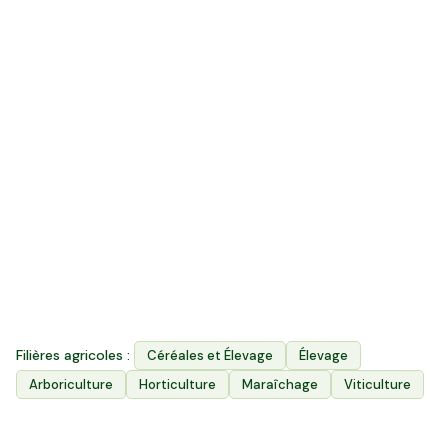
85
k ha
Surface agricole utile
1 200
Exploitations agricoles
3
Filières principales
Filières agricoles :
Céréales et Élevage
Élevage
Arboriculture
Horticulture
Maraîchage
Viticulture