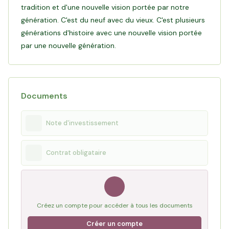
tradition et d'une nouvelle vision portée par notre
leur permet de pérenniser leur vignoble en continuant de
génération. C'est du neuf avec du vieux. C'est plusieurs
disposer de vignes récemment plantées en agro-foresterie,
générations d'histoire avec une nouvelle vision portée
reflet de leur vision durable pour l'appellation AOC
par une nouvelle génération.
Lire l'interview d'Arthur, Hugo et Jean
Documents
Note d'investissement
Contrat obligataire
Créez un compte pour accéder à tous les documents
Créer un compte