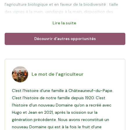
l'agriculture biologique et en faveur de la biodiversité : taille
des vignes à la main, vendange à la main, disposition des
couverts végétaux sans engins mécaniques, plantations
Lire la suite
d'arbres au sein des vignes. Ils partagent une approche
holistique en plaçant au coeur de leur priorité 3 points clés : la
Découvrir d'autres opportunités
santé des sols, la santé des vignes et la santé des humains.
Arthur, Hugo et Jean ont à cœur de tisser des liens privilégiés
avec leurs clients, qu’ils soient particuliers ou professionnels en
les recevant au Domaine et avec une vente sur allocation.
Le mot de l'agriculteur
Leurs millésimes prestigieux sont distribués à 85% en France
auprès de partenaires cavistes minutieusement sélectionnés
C'est l'histoire d'une famille à Châteauneuf-du-Pape.
et sont présents sur des tables de Chefs étoilés.
C'est l'histoire de notre famille depuis 1920. C'est
l'histoire d'un nouveau Domaine qu'on a recréé avec
Objectif de ce financement
: À la suite de la transmission
Hugo et Jean en 2021, après la scission sur la
familiale des vignes en 2021, Arthur, Hugo et Jean ont entrepris
génération précédente. Nous avons reconstitué un
une transformation en profondeur mêlant tradition, modernité
nouveau Domaine qui est à la fois le fruit d'une
et respect de l'environnement. L’investissement via Hectarea