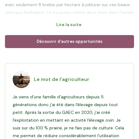
avec seulement 8 brebis par hectare à pâturer sur ces beaux
plateaux herbagers. Le troupeau rentre deux mois dans l'année
lors des températures froides dans un bâtiment construit
Lire la suite
Découvrir d'autres opportunités
Objectif de ce financement
: Commencée il y a 6 ans,
Nicolas finalise sa réinstallation avec le regroupement de
parcelles de prés à proximité de sa ferme. Grâce à votre
investissement, Nicolas dispose de 23,5 ha supplémentaires
Le mot de l'agriculteur
pour nourrir en autonomie en herbe son cheptel actuel et le
Je viens d'une famille d'agriculteurs depuis 5
Lire l'interview de Nicolas
générations donc j'ai été dans l'élevage depuis tout
petit. Après la sortie du GAEC en 2020, j'ai créé
l'exploitation en mettant en activité l'élevage ovin. Je
suis sur du 100 % prairie, je ne fais pas de culture. Cela
me permet de réduire considérablement l'utilisation