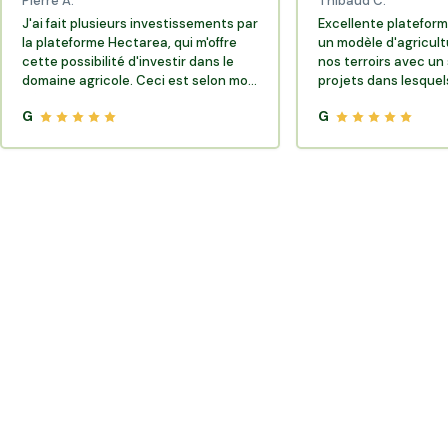
Pierre A.
Thibaud C.
J'ai fait plusieurs investissements par
Excellente plateform
la plateforme Hectarea, qui m'offre
un modèle d'agricult
cette possibilité d'investir dans le
nos terroirs avec un 
domaine agricole. Ceci est selon moi
projets dans lesquels
très porteur de sens.
G
G