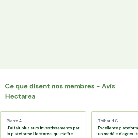
les producteurs locaux.
Espace Avantages
Achetez directement les produits des agriculteurs
financés via l'espace réservé aux membres.
+25 000 membres
Rejoignez la communauté Hectarea qui soutient
l'agriculture française.
Ce que disent nos membres - Avis
Hectarea
Pierre A.
Thibaud C.
J'ai fait plusieurs investissements par
Excellente plateform
la plateforme Hectarea, qui m'offre
un modèle d'agricult