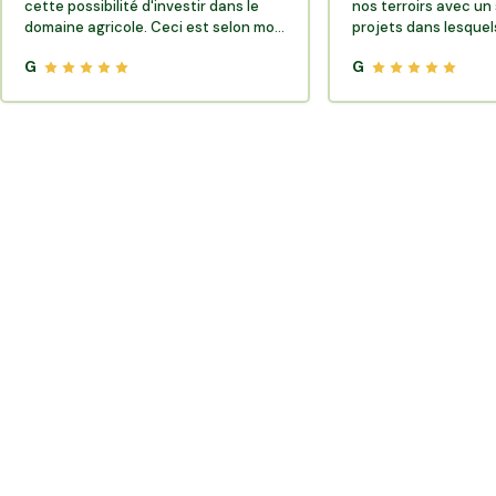
cette possibilité d'investir dans le
nos terroirs avec un 
domaine agricole. Ceci est selon moi
projets dans lesquels
très porteur de sens.
G
G
Où trouver des producteurs locaux et de la