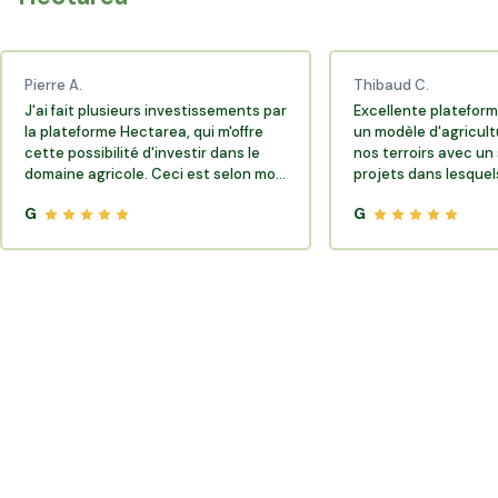
Pierre A.
Thibaud C.
J'ai fait plusieurs investissements par
Excellente plateform
la plateforme Hectarea, qui m'offre
un modèle d'agricult
cette possibilité d'investir dans le
nos terroirs avec un 
domaine agricole. Ceci est selon moi
projets dans lesquels
très porteur de sens.
G
G