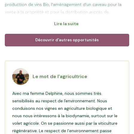
production de vins Bio, l'aménagement d’un caveau pour la
vente à la propriété et pour la distribution auprès de
partenaires comme Biocoop.
Lire la suite
Le projet viticole est complet avec comme fil conducteur la
Découvrir d'autres opportunités
préservation de la biodiversité. Le volet agroforestier viendra
compléter les méthodes durables mises en place par Delphine
et Stéphane avec la cohabitation de vignes, d'amandiers, de
pistachiers et de figuiers de barbarie sur les parcelles.
Le mot de l'agricultrice
Objectif de ce financement
: Delphine et Stéphane portent
une vision durable avec un modèle à taille humaine centré
Avec ma femme Delphine, nous sommes très
autour de l’œnotourisme. L’investissement des particuliers via
sensibilisés au respect de l'environnement. Nous
Hectarea va leur permettre de sécuriser des vignes et
conduisons nos vignes en agriculture biologique et
conserver de la trésorerie pour développer deux axes : le
nous nous intéressons à la biodynamie, surtout sur le
volet agricole. On se passionne aussi par la viticulture
Lire l'interview de Stéphane
régénérative. Le respect de l’environnement passe