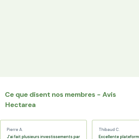
Votre épargne finance les terres agricoles exploitées par
les producteurs locaux.
Espace Avantages
Achetez directement les produits des agriculteurs
financés via l'espace réservé aux membres.
+25 000 membres
Rejoignez la communauté Hectarea qui soutient
l'agriculture française.
Ce que disent nos membres - Avis
Hectarea
Pierre A.
Thibaud C.
J'ai fait plusieurs investissements par
Excellente plateform