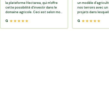
la plateforme Hectarea, qui m'offre
un modèle d'agricult
cette possibilité d'investir dans le
nos terroirs avec un 
domaine agricole. Ceci est selon moi
projets dans lesquels
très porteur de sens.
G
G