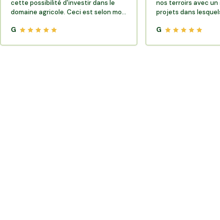
cette possibilité d'investir dans le
nos terroirs avec un 
domaine agricole. Ceci est selon moi
projets dans lesquels
très porteur de sens.
G
G
Où trouver des producteurs locaux et de la