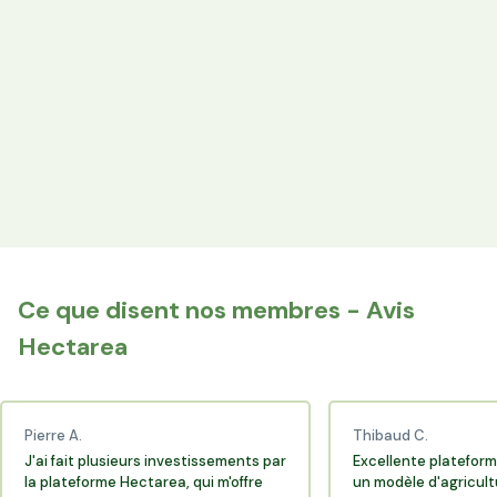
les producteurs locaux.
Espace Avantages
Achetez directement les produits des agriculteurs
financés via l'espace réservé aux membres.
+25 000 membres
Rejoignez la communauté Hectarea qui soutient
l'agriculture française.
Ce que disent nos membres - Avis
Hectarea
Pierre A.
Thibaud C.
J'ai fait plusieurs investissements par
Excellente plateform
la plateforme Hectarea, qui m'offre
un modèle d'agricult