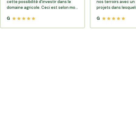
cette possibilité d'investir dans le
nos terroirs avec un 
domaine agricole. Ceci est selon moi
projets dans lesquels
très porteur de sens.
G
G
Où trouver des producteurs locaux et de la