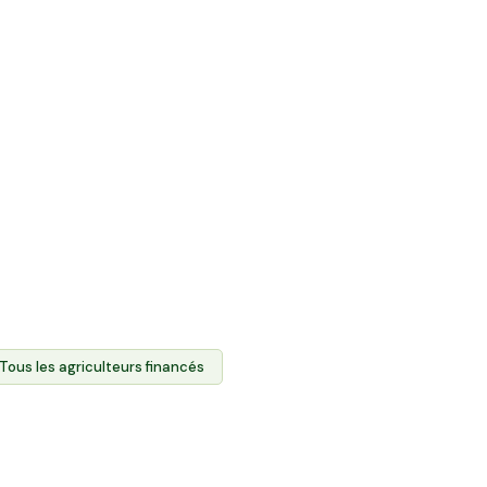
ente directe et
roduits des agriculteurs.
 foncier agricole des
 produits via l'Espace
t l'agriculture locale et
es.
Tous les agriculteurs financés