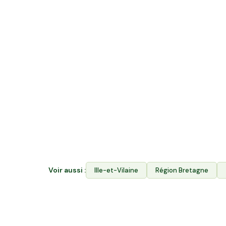
Quelle différence entre acheter en v
rejoindre Hectarea ?
La vente directe vous permet d'acheter les p
Hectarea combine les deux : vous financez le
producteurs de Betton ET vous achetez leurs
Avantages. Votre épargne soutient durablemen
garantit aux producteurs l'accès à leurs terr
Voir aussi :
Ille-et-Vilaine
Région
Bretagne