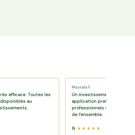
+25 000 membres
Rejoignez la communauté Hectarea qui
soutient l'agriculture française.
Mostafa F.
ace. Toutes les
Un investissement de bon sens via un
les au
application pratique réalisée par des
nts.
professionnels de qualité. Très satisfa
de l'ensemble.
G