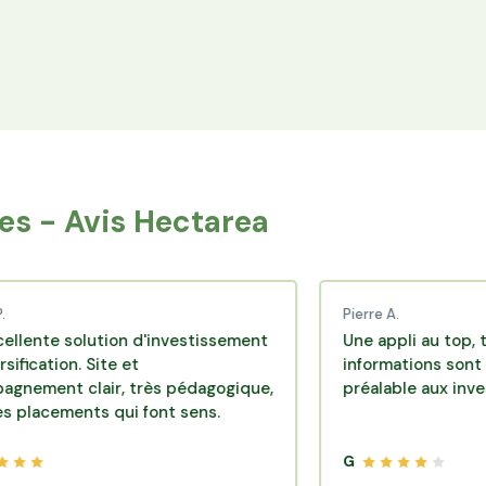
Espace Avantages
Achetez directement les produits des
agriculteurs financés via l'espace réservé aux
membres.
s - Avis Hectarea
Pierre A.
olution d'investissement
Une appli au top, très effic
. Site et
informations sont disponib
clair, très pédagogique,
préalable aux investisseme
nts qui font sens.
G