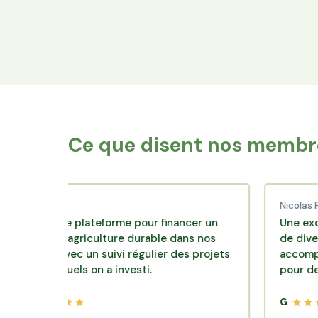
Financez le foncier
Votre épargne finance les terres agricoles
exploitées par les producteurs locaux.
Ce que disent nos membre
d C.
Nicolas P.
ente plateforme pour financer un
Une excellente s
e d'agriculture durable dans nos
de diversification
rs avec un suivi régulier des projets
accompagnement 
esquels on a investi.
pour des placeme
G